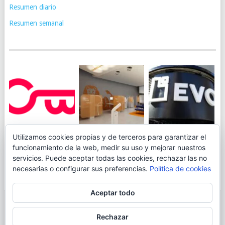
Resumen diario
Resumen semanal
JUEGA AL
EVO BANK
Utilizamos cookies propias y de terceros para garantizar el
ING TOCA SUELO EN
CANICÓDROMO
PERMITIRÁ
funcionamiento de la web, medir su uso y mejorar nuestros
LA RENTABILIDAD
DIGITAL DE
INGRESAR DINERO
servicios. Puede aceptar todas las cookies, rechazar las no
DE SU CUENTA
OPENBANK
DESDE LAS OFICINAS
necesarias o configurar sus preferencias.
Política de cookies
NARANJA: 0,01% TAE
DE CORREOS.
Aceptar todo
© 2026
BLOGAHORRO
.
Rechazar
AVISO LEGAL
CONTACTA CON EL AUTOR