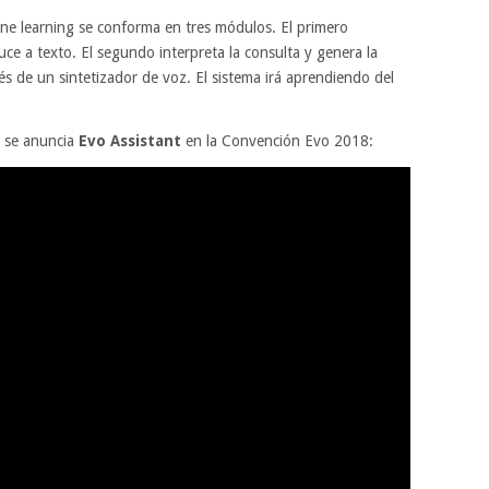
ne learning se conforma en tres módulos. El primero
ce a texto. El segundo interpreta la consulta y genera la
avés de un sintetizador de voz. El sistema irá aprendiendo del
e se anuncia
Evo Assistant
en la Convención Evo 2018: