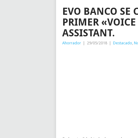
EVO BANCO SE 
PRIMER «VOICE
ASSISTANT.
Ahorrador
|
29/05/2018
|
Destacado
,
No