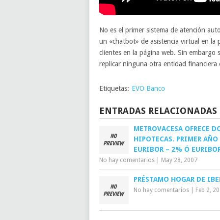
No es el primer sistema de atención au
un «chatbot» de asistencia virtual en la 
clientes en la página web. Sin embargo
replicar ninguna otra entidad financiera
Etiquetas:
EVO Banco
ENTRADAS RELACIONADAS
METROVACESA OFRECE D
HIPOTECAS. PRIMER AÑO
EURIBOR – 2% Ó EURIBO
No hay comentarios
|
May 28, 2007
PRÉSTAMO HOGAR DE IBE
No hay comentarios
|
Feb 2, 2