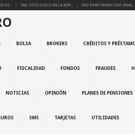
 DI...
ING TOCA SUELO EN LA REN...
EVO BANK PERMITIRÁ INGR...
RO
O
BOLSA
BROKERS
CRÉDITOS Y PRÉSTAM
O
FISCALIDAD
FONDOS
FRAUDES
H
NOTICIAS
OPINIÓN
PLANES DE PENSIONES
GUROS
SMS
TARJETAS
UTILIDADES