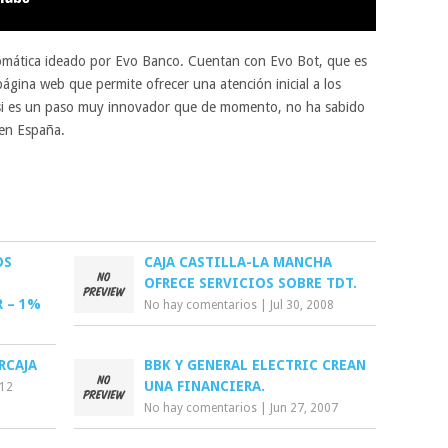
tomática ideado por Evo Banco. Cuentan con Evo Bot, que es
página web que permite ofrecer una atención inicial a los
 si es un paso muy innovador que de momento, no ha sabido
 en España.
OS
CAJA CASTILLA-LA MANCHA
OFRECE SERVICIOS SOBRE TDT.
R – 1%
No hay comentarios
|
Jul 30, 2008
RCAJA
BBK Y GENERAL ELECTRIC CREAN
UNA FINANCIERA.
012
No hay comentarios
|
Jun 27, 2007