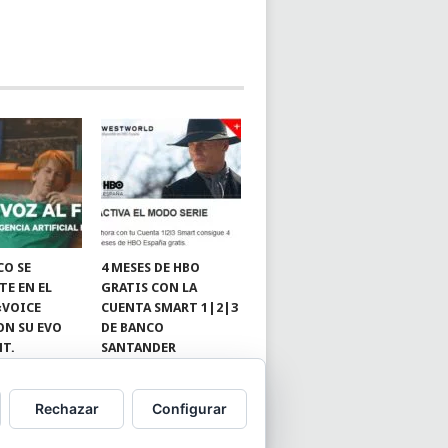
CO SE
4 MESES DE HBO
TE EN EL
GRATIS CON LA
«VOICE
CUENTA SMART 1|2|3
ON SU EVO
DE BANCO
NT.
SANTANDER
Rechazar
Configurar