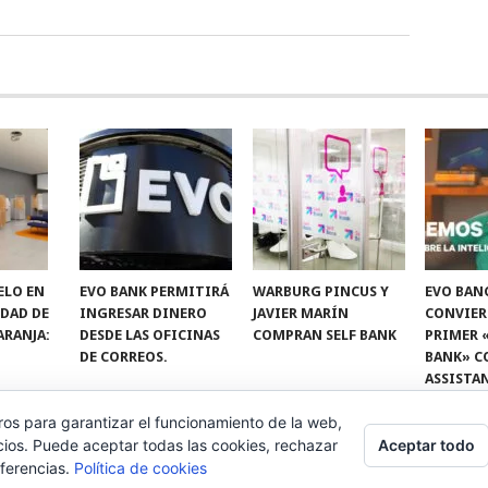
ELO EN
EVO BANK PERMITIRÁ
WARBURG PINCUS Y
EVO BAN
IDAD DE
INGRESAR DINERO
JAVIER MARÍN
CONVIER
ARANJA:
DESDE LAS OFICINAS
COMPRAN SELF BANK
PRIMER 
DE CORREOS.
BANK» C
ASSISTA
ros para garantizar el funcionamiento de la web,
Aceptar todo
cios. Puede aceptar todas las cookies, rechazar
eferencias.
Política de cookies