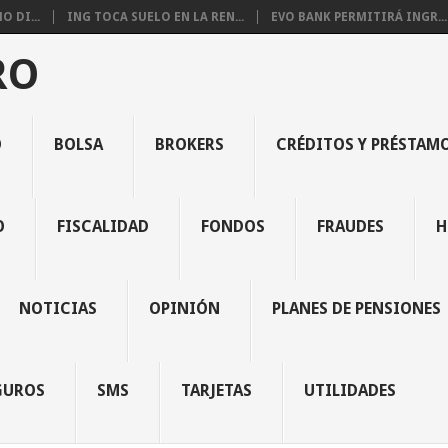
 DI...
ING TOCA SUELO EN LA REN...
EVO BANK PERMITIRÁ INGR...
RO
O
BOLSA
BROKERS
CRÉDITOS Y PRÉSTAM
O
FISCALIDAD
FONDOS
FRAUDES
H
NOTICIAS
OPINIÓN
PLANES DE PENSIONES
GUROS
SMS
TARJETAS
UTILIDADES