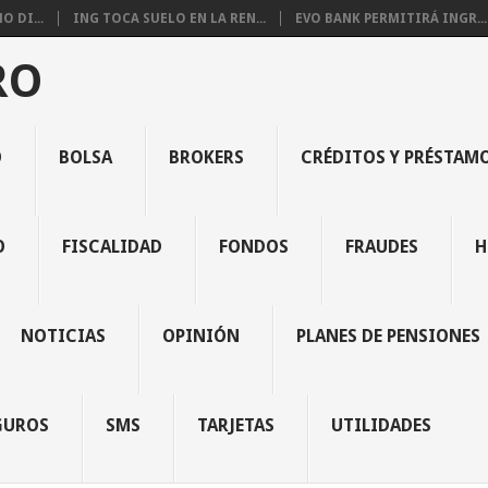
 DI...
ING TOCA SUELO EN LA REN...
EVO BANK PERMITIRÁ INGR...
RO
O
BOLSA
BROKERS
CRÉDITOS Y PRÉSTAM
O
FISCALIDAD
FONDOS
FRAUDES
H
NOTICIAS
OPINIÓN
PLANES DE PENSIONES
GUROS
SMS
TARJETAS
UTILIDADES