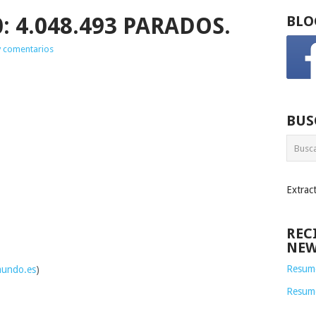
: 4.048.493 PARADOS.
BLO
 comentarios
BUS
Extrac
REC
NEW
Resume
mundo.es
)
Resum