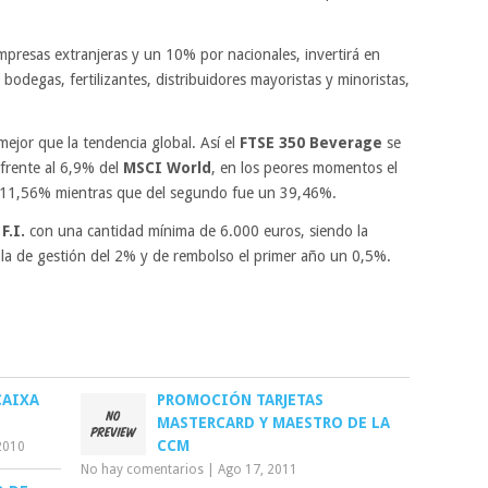
mpresas extranjeras y un 10% por nacionales, invertirá en
bodegas, fertilizantes, distribuidores mayoristas y minoristas,
mejor que la tendencia global. Así el
FTSE 350 Beverage
se
frente al 6,9% del
MSCI World
, en los peores momentos el
l 11,56% mientras que del segundo fue un 39,46%.
F.I.
con una cantidad mínima de 6.000 euros, siendo la
la de gestión del 2% y de rembolso el primer año un 0,5%.
CAIXA
PROMOCIÓN TARJETAS
MASTERCARD Y MAESTRO DE LA
CCM
2010
No hay comentarios
|
Ago 17, 2011