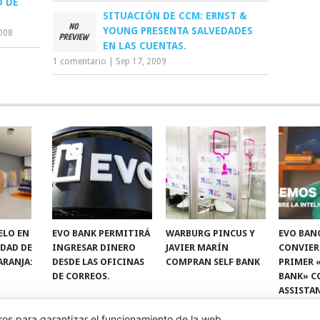
O DE
SITUACIÓN DE CCM: ERNST &
YOUNG PRESENTA SALVEDADES
2008
EN LAS CUENTAS.
1 comentario
|
Sep 17, 2009
ELO EN
EVO BANK PERMITIRÁ
WARBURG PINCUS Y
EVO BAN
IDAD DE
INGRESAR DINERO
JAVIER MARÍN
CONVIER
ARANJA:
DESDE LAS OFICINAS
COMPRAN SELF BANK
PRIMER 
DE CORREOS.
BANK» C
ASSISTA
ros para garantizar el funcionamiento de la web,