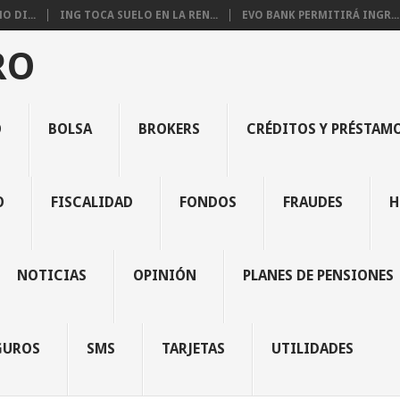
 DI...
ING TOCA SUELO EN LA REN...
EVO BANK PERMITIRÁ INGR...
RO
O
BOLSA
BROKERS
CRÉDITOS Y PRÉSTAM
O
FISCALIDAD
FONDOS
FRAUDES
H
NOTICIAS
OPINIÓN
PLANES DE PENSIONES
GUROS
SMS
TARJETAS
UTILIDADES