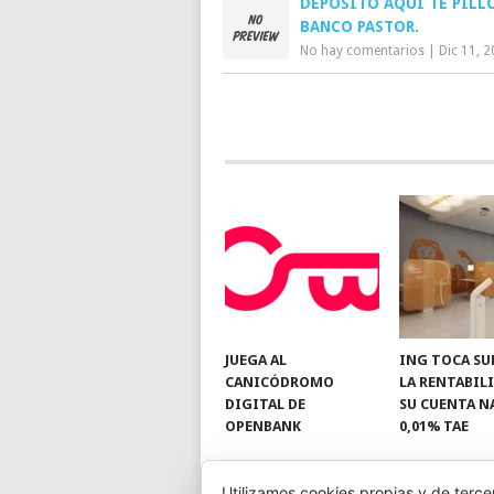
DEPÓSITO AQUÍ TE PILL
BANCO PASTOR.
No hay comentarios
|
Dic 11, 
JUEGA AL
ING TOCA SU
CANICÓDROMO
LA RENTABIL
DIGITAL DE
SU CUENTA N
OPENBANK
0,01% TAE
Utilizamos cookies propias y de terce