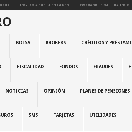
 DI...
ING TOCA SUELO EN LA REN...
EVO BANK PERMITIRÁ INGR...
RO
O
BOLSA
BROKERS
CRÉDITOS Y PRÉSTAM
O
FISCALIDAD
FONDOS
FRAUDES
H
NOTICIAS
OPINIÓN
PLANES DE PENSIONES
GUROS
SMS
TARJETAS
UTILIDADES