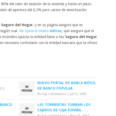
l 80% del valor de tasación de la vivienda y hasta un plazo
ión de apertura del 0,5% pero carece de amortización
n
Seguro del Hogar
, y en su página asegura que es
e según cual.
No opina lo mismo
Adicae
, que asegura que el
e incendios (quizás la entidad llame a eso
Seguro del Hogar
 es necesario contratarlo con la entidad bancaria que te ofrece
NUEVO PORTAL DE BANCA MÓVIL
DE BANCO POPULAR.
2012
No hay comentarios
|
Jul 10, 2009
 BANCO
LAS TORMENTAS TUMBAN LOS
CAJEROS DE CAJA ESPAÑA.
No hay comentarios
|
May 25, 2007