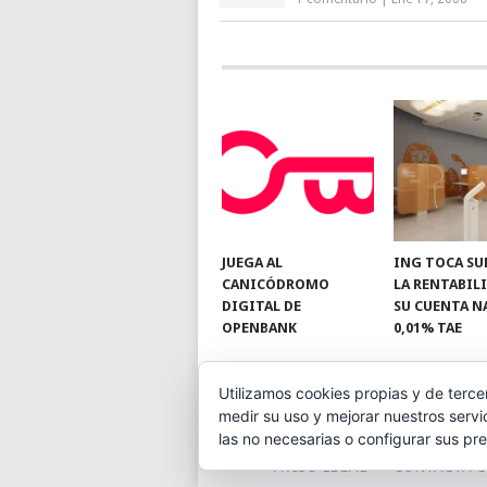
JUEGA AL
ING TOCA SU
CANICÓDROMO
LA RENTABIL
DIGITAL DE
SU CUENTA N
OPENBANK
0,01% TAE
Utilizamos cookies propias y de terce
medir su uso y mejorar nuestros servi
© 2026
BLOGAHORRO
.
las no necesarias o configurar sus pr
AVISO LEGAL
CONTACTA C