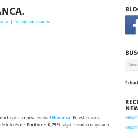
ANCA.
BLO
icias
|
No hay comentarios
BUS
Extrac
REC
NEW
Resume
ductos de la nueva entidad
Novanca
. En este caso la
de interés del
Euribor + 0,75%
, algo elevado comparado
Resum