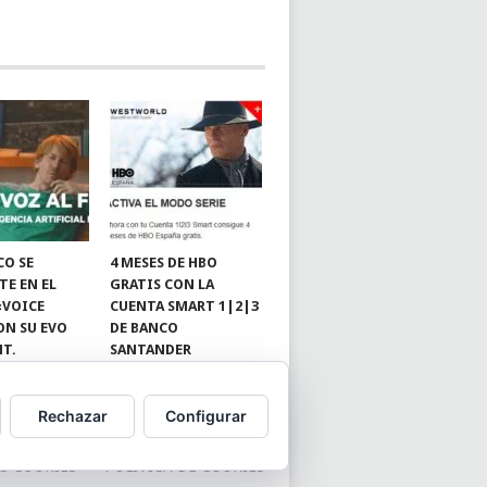
CO SE
4 MESES DE HBO
TE EN EL
GRATIS CON LA
«VOICE
CUENTA SMART 1|2|3
ON SU EVO
DE BANCO
NT.
SANTANDER
Rechazar
Configurar
S COOKIES
POLÍTICA DE COOKIES