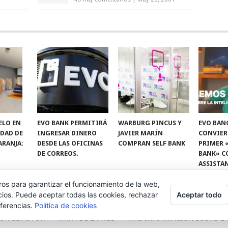
ELO EN
EVO BANK PERMITIRÁ
WARBURG PINCUS Y
EVO BAN
IDAD DE
INGRESAR DINERO
JAVIER MARÍN
CONVIER
ARANJA:
DESDE LAS OFICINAS
COMPRAN SELF BANK
PRIMER 
DE CORREOS.
BANK» C
ASSISTA
ros para garantizar el funcionamiento de la web,
Aceptar todo
cios. Puede aceptar todas las cookies, rechazar
eferencias.
Política de cookies
ON EL AUTOR
MAPA DE LA WEB
MÁS INFORMACIÓN SOBRE LA