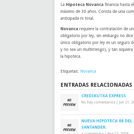
La
Hipoteca Novanca
financia hasta e
máximo de 30 años. Consta de una comis
anticipada ni total.
Novanca
requiere la contratación de u
obligatorio por ley, sin embargo no dic
único obligatorio por ley es un seguro d
y no sea un multirriesgo), y tan siquiera
la hipoteca.
Etiquetas:
Novanca
ENTRADAS RELACIONADAS
CREDIKUTXA EXPRESS
No hay comentarios
|
Jun 21, 
NUEVA HIPOTECA 08 DEL
SANTANDER.
1 comentario
|
Ene 17, 2008