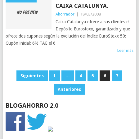
CAIXA CATALUNYA.
Ahorrador
|
18/03/2008
Caixa Catalunya ofrece a sus clientes el
Depósito Eurostoxx, garantizado y que
ofrece dos cupones según la evolución del índice EuroStoxx 50:
Cupón inicial: 6% TAE el 6
Leer más
PAGINACIÓN
Siguientes
1
…
4
5
6
7
DE
Anteriores
ENTRADAS
BLOGAHORRO 2.0