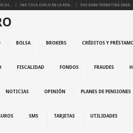
 DI...
ING TOCA SUELO EN LA REN...
EVO BANK PERMITIRÁ INGR...
RO
O
BOLSA
BROKERS
CRÉDITOS Y PRÉSTAM
O
FISCALIDAD
FONDOS
FRAUDES
H
NOTICIAS
OPINIÓN
PLANES DE PENSIONES
GUROS
SMS
TARJETAS
UTILIDADES