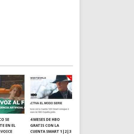
CO SE
4 MESES DE HBO
TE EN EL
GRATIS CON LA
«VOICE
CUENTA SMART 1|2|3