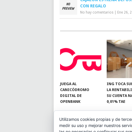
CON REGALO
No hay comentarios
|
Ene 26, 
JUEGA AL
ING TOCA SU
CANICÓDROMO
LA RENTABIL
DIGITAL DE
SU CUENTA N
OPENBANK
0,01% TAE
Utilizamos cookies propias y de terce
medir su uso y mejorar nuestros servi
© 2026
BLOGAHORRO
.
las no necesarias o configurar sus pr