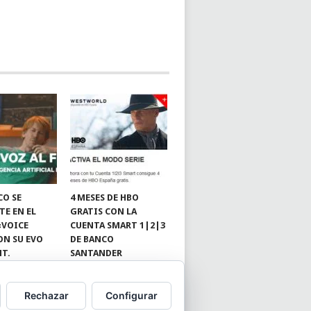
CO SE
4 MESES DE HBO
TE EN EL
GRATIS CON LA
«VOICE
CUENTA SMART 1|2|3
ON SU EVO
DE BANCO
NT.
SANTANDER
Rechazar
Configurar