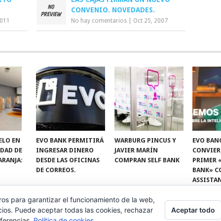
CONVENIO. NOVEDADES.
2011
No hay comentarios
|
Oct 25, 2007
ELO EN
EVO BANK PERMITIRÁ
WARBURG PINCUS Y
EVO BAN
IDAD DE
INGRESAR DINERO
JAVIER MARÍN
CONVIER
ARANJA:
DESDE LAS OFICINAS
COMPRAN SELF BANK
PRIMER 
DE CORREOS.
BANK» C
ASSISTA
ros para garantizar el funcionamiento de la web,
Aceptar todo
cios. Puede aceptar todas las cookies, rechazar
eferencias.
Política de cookies