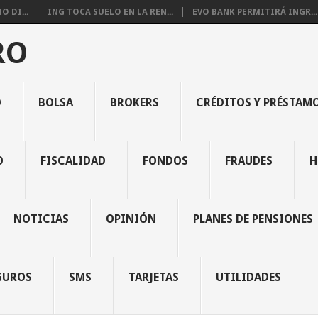
 DI...
ING TOCA SUELO EN LA REN...
EVO BANK PERMITIRÁ INGR...
RO
O
BOLSA
BROKERS
CRÉDITOS Y PRÉSTAM
O
FISCALIDAD
FONDOS
FRAUDES
H
NOTICIAS
OPINIÓN
PLANES DE PENSIONES
GUROS
SMS
TARJETAS
UTILIDADES