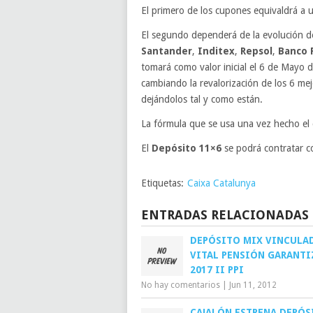
El primero de los cupones equivaldrá a 
El segundo dependerá de la evolución d
Santander
,
Inditex
,
Repsol
,
Banco 
tomará como valor inicial el 6 de Mayo d
cambiando la revalorización de los 6 m
dejándolos tal y como están.
La fórmula que se usa una vez hecho el camb
El
Depósito 11×6
se podrá contratar c
Etiquetas:
Caixa Catalunya
ENTRADAS RELACIONADAS
DEPÓSITO MIX VINCULA
VITAL PENSIÓN GARANT
2017 II PPI
No hay comentarios
|
Jun 11, 2012
CAJALÓN ESTRENA DEPÓS