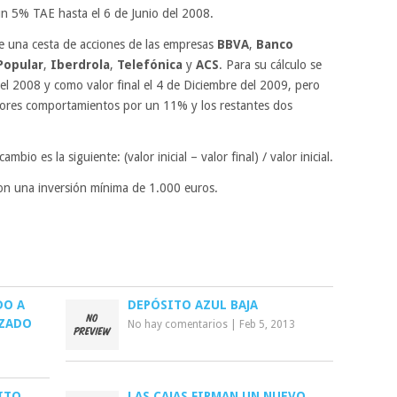
un 5% TAE hasta el 6 de Junio del 2008.
e una cesta de acciones de las empresas
BBVA
,
Banco
Popular
,
Iberdrola
,
Telefónica
y
ACS
. Para su cálculo se
el 2008 y como valor final el 4 de Diciembre del 2009, pero
ejores comportamientos por un 11% y los restantes dos
io es la siguiente: (valor inicial – valor final) / valor inicial.
on una inversión mínima de 1.000 euros.
DO A
DEPÓSITO AZUL BAJA
IZADO
No hay comentarios
|
Feb 5, 2013
ITO
LAS CAJAS FIRMAN UN NUEVO