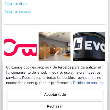
Resumen diario
Resumen semanal
JUEGA AL
EVO BANK
Utilizamos cookies propias y de terceros para garantizar el
ING TOCA SUELO EN
CANICÓDROMO
PERMITIRÁ
funcionamiento de la web, medir su uso y mejorar nuestros
LA RENTABILIDAD
DIGITAL DE
INGRESAR DINERO
servicios. Puede aceptar todas las cookies, rechazar las no
DE SU CUENTA
OPENBANK
DESDE LAS OFICINAS
necesarias o configurar sus preferencias.
Política de cookies
NARANJA: 0,01% TAE
DE CORREOS.
Aceptar todo
© 2026
BLOGAHORRO
.
Rechazar
AVISO LEGAL
CONTACTA CON EL AUTOR