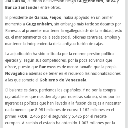
«la Caixa»
, el fondo de inversión riesgo
Guggenheim
,
BBVA
y
Banco Santander
entre otros.
El presidente de
Galicia
,
Feijoó
, había apoyado en un primer
momento a
Guggenheim
, sin embargo más tarde se decanto por
Banesco, al prometer mantener la «galleguidad» de la entidad, esto
es, el mantenimiento de la sede social, oficinas centrales, empleo y
mantener la independencia de la antigua fusión de cajas.
La adjudicación ha sido criticada por la enorme presión política
ejercida y, según sus competidores, por la poca solvencia que
ofrece, puesto que
Banesco
es de menor tamaño que la propia
Novagalicia
además de tener en el recuerdo las nacionalizaciones
a las que somete el
Gobierno de Venezuela
.
El balance es claro, perdemos los españoles. Y no por la compra
(agradable es que nos den algo por nuestras sobras), si no por las
injerencias políticas que han llevado a la fusión de cajas a necesitar
nada menos que 8.981 millones de euros: 1.162 millones en el
primer
FROB
, 2.465 por el segundo y 5.425 por el rescate
europeo. A cambio el estado ha obtenido 1.003 millones por la