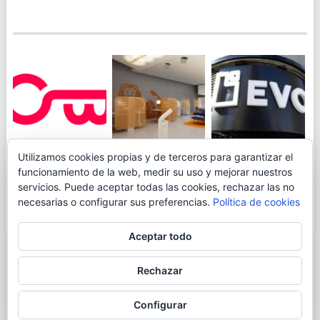
JUEGA AL
EVO BANK
Utilizamos cookies propias y de terceros para garantizar el
ING TOCA SUELO EN
CANICÓDROMO
PERMITIRÁ
funcionamiento de la web, medir su uso y mejorar nuestros
LA RENTABILIDAD
DIGITAL DE
INGRESAR DINERO
servicios. Puede aceptar todas las cookies, rechazar las no
DE SU CUENTA
OPENBANK
DESDE LAS OFICINAS
necesarias o configurar sus preferencias.
Política de cookies
NARANJA: 0,01% TAE
DE CORREOS.
Aceptar todo
© 2026
BLOGAHORRO
.
Rechazar
AVISO LEGAL
CONTACTA CON EL AUTOR
MAPA DE LA WEB
Configurar
MÁS INFORMACIÓN SOBRE LAS COOKIES