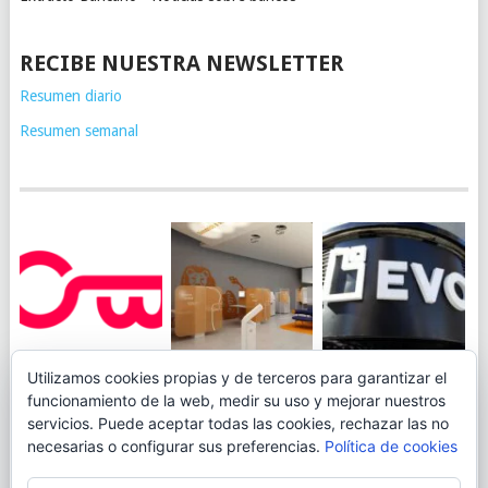
RECIBE NUESTRA NEWSLETTER
Resumen diario
Resumen semanal
JUEGA AL
EVO BANK
Utilizamos cookies propias y de terceros para garantizar el
ING TOCA SUELO EN
CANICÓDROMO
PERMITIRÁ
funcionamiento de la web, medir su uso y mejorar nuestros
LA RENTABILIDAD
DIGITAL DE
INGRESAR DINERO
servicios. Puede aceptar todas las cookies, rechazar las no
DE SU CUENTA
OPENBANK
DESDE LAS OFICINAS
necesarias o configurar sus preferencias.
Política de cookies
NARANJA: 0,01% TAE
DE CORREOS.