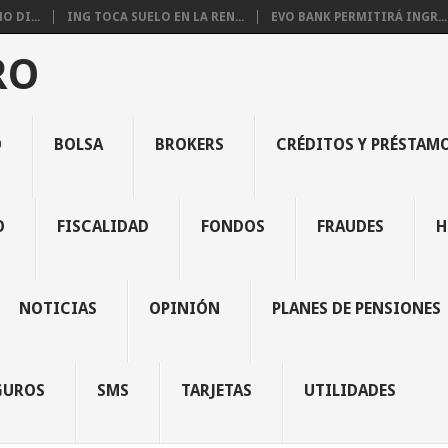
 DI...
ING TOCA SUELO EN LA REN...
EVO BANK PERMITIRÁ INGR...
RO
O
BOLSA
BROKERS
CRÉDITOS Y PRÉSTAM
O
FISCALIDAD
FONDOS
FRAUDES
H
NOTICIAS
OPINIÓN
PLANES DE PENSIONES
GUROS
SMS
TARJETAS
UTILIDADES