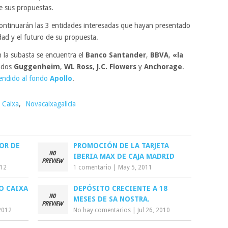
te sus propuestas.
ntinuarán las 3 entidades interesadas que hayan presentado
idad y el futuro de su propuesta.
 la subasta se encuentra el
Banco Santander
,
BBVA
,
«la
ondos
Guggenheim
,
WL Ross
,
J.C. Flowers
y
Anchorage
.
endido al fondo
Apollo
.
 Caixa
,
Novacaixagalicia
OR DE
PROMOCIÓN DE LA TARJETA
IBERIA MAX DE CAJA MADRID
012
1 comentario
|
May 5, 2011
O CAIXA
DEPÓSITO CRECIENTE A 18
MESES DE SA NOSTRA.
2012
No hay comentarios
|
Jul 26, 2010