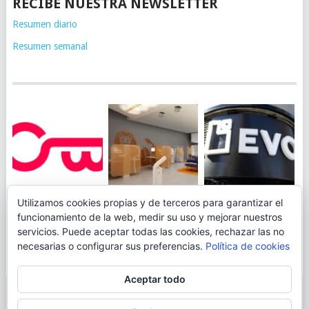
RECIBE NUESTRA NEWSLETTER
Resumen diario
Resumen semanal
JUEGA AL
EVO BANK
Utilizamos cookies propias y de terceros para garantizar el
ING TOCA SUELO EN
CANICÓDROMO
PERMITIRÁ
funcionamiento de la web, medir su uso y mejorar nuestros
LA RENTABILIDAD
DIGITAL DE
INGRESAR DINERO
servicios. Puede aceptar todas las cookies, rechazar las no
DE SU CUENTA
OPENBANK
DESDE LAS OFICINAS
necesarias o configurar sus preferencias.
Política de cookies
NARANJA: 0,01% TAE
DE CORREOS.
Aceptar todo
© 2026
BLOGAHORRO
.