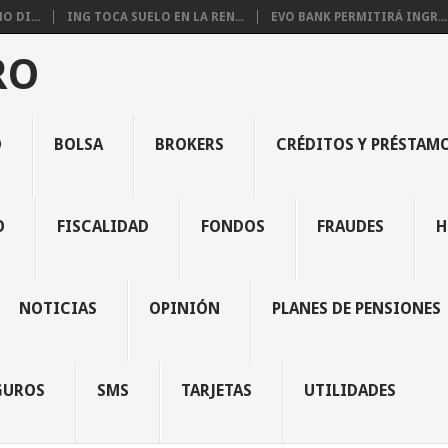
 DI...
ING TOCA SUELO EN LA REN...
EVO BANK PERMITIRÁ INGR...
RO
O
BOLSA
BROKERS
CRÉDITOS Y PRÉSTAM
O
FISCALIDAD
FONDOS
FRAUDES
H
NOTICIAS
OPINIÓN
PLANES DE PENSIONES
GUROS
SMS
TARJETAS
UTILIDADES