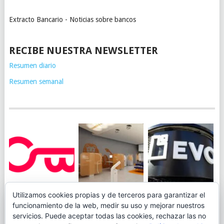
Extracto Bancario - Noticias sobre bancos
RECIBE NUESTRA NEWSLETTER
Resumen diario
Resumen semanal
JUEGA AL
EVO BANK
Utilizamos cookies propias y de terceros para garantizar el
ING TOCA SUELO EN
CANICÓDROMO
PERMITIRÁ
funcionamiento de la web, medir su uso y mejorar nuestros
LA RENTABILIDAD
DIGITAL DE
INGRESAR DINERO
servicios. Puede aceptar todas las cookies, rechazar las no
DE SU CUENTA
OPENBANK
DESDE LAS OFICINAS