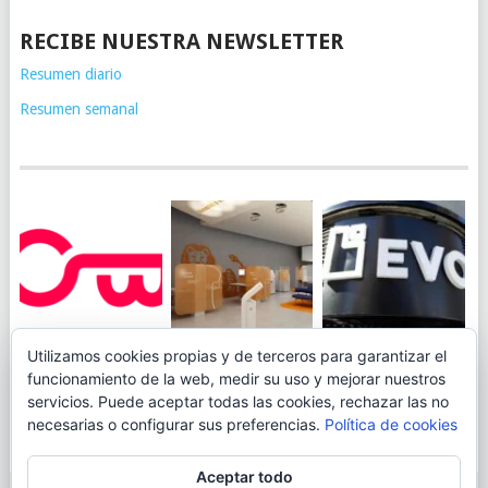
RECIBE NUESTRA NEWSLETTER
Resumen diario
Resumen semanal
JUEGA AL
EVO BANK
Utilizamos cookies propias y de terceros para garantizar el
ING TOCA SUELO EN
CANICÓDROMO
PERMITIRÁ
funcionamiento de la web, medir su uso y mejorar nuestros
LA RENTABILIDAD
DIGITAL DE
INGRESAR DINERO
servicios. Puede aceptar todas las cookies, rechazar las no
DE SU CUENTA
OPENBANK
DESDE LAS OFICINAS
necesarias o configurar sus preferencias.
Política de cookies
NARANJA: 0,01% TAE
DE CORREOS.
Aceptar todo