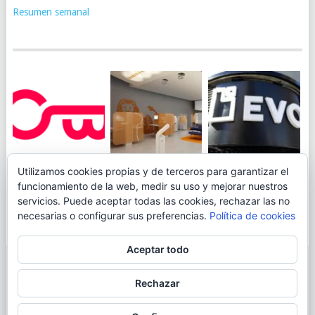
Resumen semanal
JUEGA AL
EVO BANK
Utilizamos cookies propias y de terceros para garantizar el
ING TOCA SUELO EN
CANICÓDROMO
PERMITIRÁ
funcionamiento de la web, medir su uso y mejorar nuestros
LA RENTABILIDAD
DIGITAL DE
INGRESAR DINERO
servicios. Puede aceptar todas las cookies, rechazar las no
DE SU CUENTA
OPENBANK
DESDE LAS OFICINAS
necesarias o configurar sus preferencias.
Política de cookies
NARANJA: 0,01% TAE
DE CORREOS.
Aceptar todo
© 2026
BLOGAHORRO
.
Rechazar
AVISO LEGAL
CONTACTA CON EL AUTOR
MAPA DE LA WEB