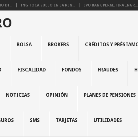
 DI...
ING TOCA SUELO EN LA REN...
EVO BANK PERMITIRÁ INGR...
RO
O
BOLSA
BROKERS
CRÉDITOS Y PRÉSTAM
O
FISCALIDAD
FONDOS
FRAUDES
H
NOTICIAS
OPINIÓN
PLANES DE PENSIONES
GUROS
SMS
TARJETAS
UTILIDADES