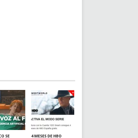
CO SE
4 MESES DE HBO