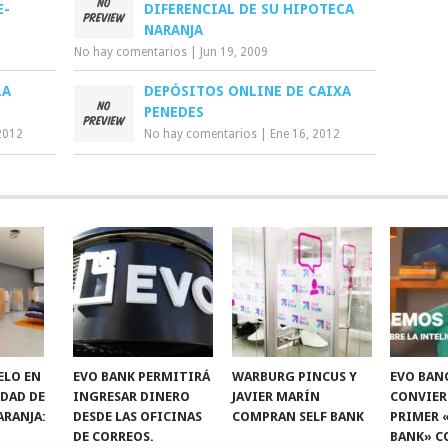
E-
DIFERENCIAL DE SU HIPOTECA
NARANJA
No hay comentarios
|
Jun 19, 2009
LA
DEPÓSITOS ONLINE DE CAIXA
PENEDES
2012
No hay comentarios
|
Ene 16, 2012
ELO EN
EVO BANK PERMITIRÁ
WARBURG PINCUS Y
EVO BAN
IDAD DE
INGRESAR DINERO
JAVIER MARÍN
CONVIER
ARANJA:
DESDE LAS OFICINAS
COMPRAN SELF BANK
PRIMER 
DE CORREOS.
BANK» C