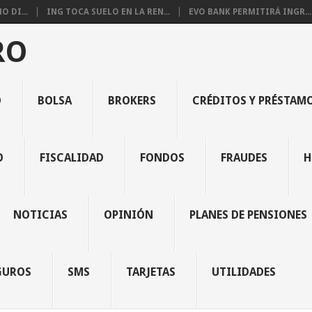
 DI...
ING TOCA SUELO EN LA REN...
EVO BANK PERMITIRÁ INGR...
RO
O
BOLSA
BROKERS
CRÉDITOS Y PRÉSTAM
O
FISCALIDAD
FONDOS
FRAUDES
H
NOTICIAS
OPINIÓN
PLANES DE PENSIONES
GUROS
SMS
TARJETAS
UTILIDADES