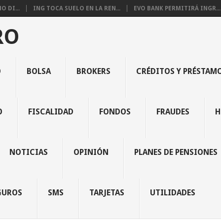
 DI...
ING TOCA SUELO EN LA REN...
EVO BANK PERMITIRÁ INGR...
RO
O
BOLSA
BROKERS
CRÉDITOS Y PRÉSTAM
O
FISCALIDAD
FONDOS
FRAUDES
H
NOTICIAS
OPINIÓN
PLANES DE PENSIONES
GUROS
SMS
TARJETAS
UTILIDADES