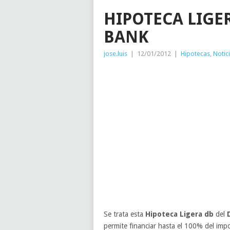
HIPOTECA LIGE
BANK
jose.luis
|
12/01/2012
|
Hipotecas
,
Notic
Se trata esta
Hipoteca Ligera db
del
D
permite financiar hasta el 100% del impor