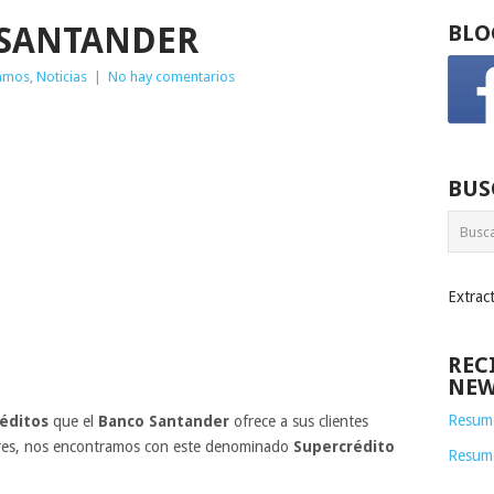
 SANTANDER
BLO
tamos
,
Noticias
|
No hay comentarios
BUS
Extrac
REC
NEW
Resume
éditos
que el
Banco Santander
ofrece a sus clientes
ares, nos encontramos con este denominado
Supercrédito
Resum