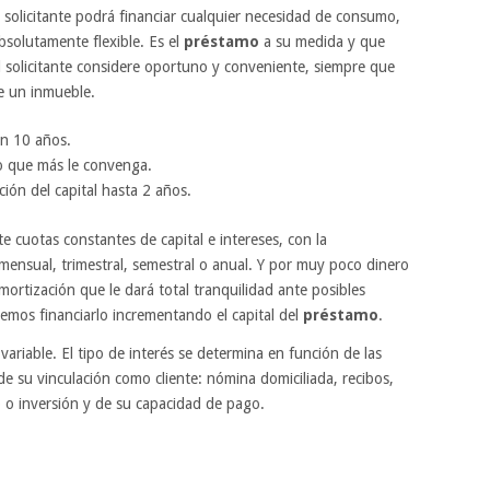
l solicitante podrá financiar cualquier necesidad de consumo,
bsolutamente flexible. Es el
préstamo
a su medida y que
l solicitante considere oportuno y conveniente, siempre que
de un inmueble.
en 10 años.
go que más le convenga.
ción del capital hasta 2 años.
 cuotas constantes de capital e intereses, con la
mensual, trimestral, semestral o anual. Y por muy poco dinero
ortización que le dará total tranquilidad ante posibles
emos financiarlo incrementando el capital del
préstamo
.
 variable. El tipo de interés se determina en función de las
de su vinculación como cliente: nómina domiciliada, recibos,
o o inversión y de su capacidad de pago.