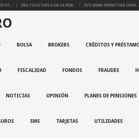
 DI...
ING TOCA SUELO EN LA REN...
EVO BANK PERMITIRÁ INGR...
RO
O
BOLSA
BROKERS
CRÉDITOS Y PRÉSTAM
O
FISCALIDAD
FONDOS
FRAUDES
H
NOTICIAS
OPINIÓN
PLANES DE PENSIONES
GUROS
SMS
TARJETAS
UTILIDADES