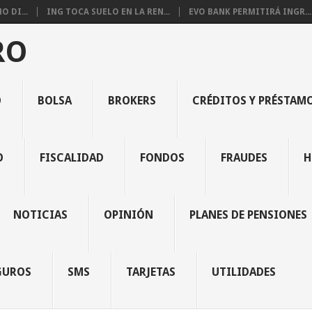
 DI...
ING TOCA SUELO EN LA REN...
EVO BANK PERMITIRÁ INGR...
RO
O
BOLSA
BROKERS
CRÉDITOS Y PRÉSTAM
O
FISCALIDAD
FONDOS
FRAUDES
H
NOTICIAS
OPINIÓN
PLANES DE PENSIONES
GUROS
SMS
TARJETAS
UTILIDADES