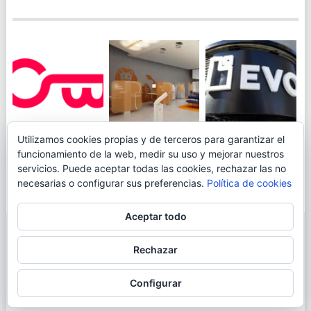
JUEGA AL
EVO BANK
Utilizamos cookies propias y de terceros para garantizar el
ING TOCA SUELO EN
CANICÓDROMO
PERMITIRÁ
funcionamiento de la web, medir su uso y mejorar nuestros
LA RENTABILIDAD
DIGITAL DE
INGRESAR DINERO
servicios. Puede aceptar todas las cookies, rechazar las no
DE SU CUENTA
OPENBANK
DESDE LAS OFICINAS
necesarias o configurar sus preferencias.
Política de cookies
NARANJA: 0,01% TAE
DE CORREOS.
Aceptar todo
© 2026
BLOGAHORRO
.
Rechazar
AVISO LEGAL
CONTACTA CON EL AUTOR
MAPA DE LA WEB
Configurar
MÁS INFORMACIÓN SOBRE LAS COOKIES
POLÍTICA DE COOKIES