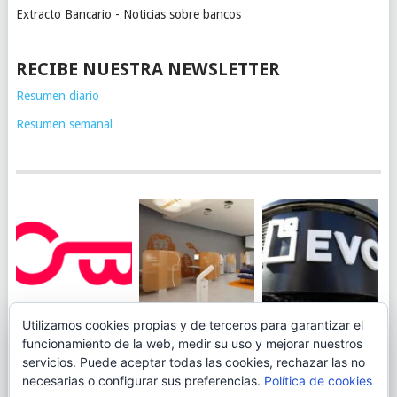
Extracto Bancario - Noticias sobre bancos
RECIBE NUESTRA NEWSLETTER
Resumen diario
Resumen semanal
JUEGA AL
EVO BANK
Utilizamos cookies propias y de terceros para garantizar el
ING TOCA SUELO EN
CANICÓDROMO
PERMITIRÁ
funcionamiento de la web, medir su uso y mejorar nuestros
LA RENTABILIDAD
DIGITAL DE
INGRESAR DINERO
servicios. Puede aceptar todas las cookies, rechazar las no
DE SU CUENTA
OPENBANK
DESDE LAS OFICINAS
necesarias o configurar sus preferencias.
Política de cookies
NARANJA: 0,01% TAE
DE CORREOS.