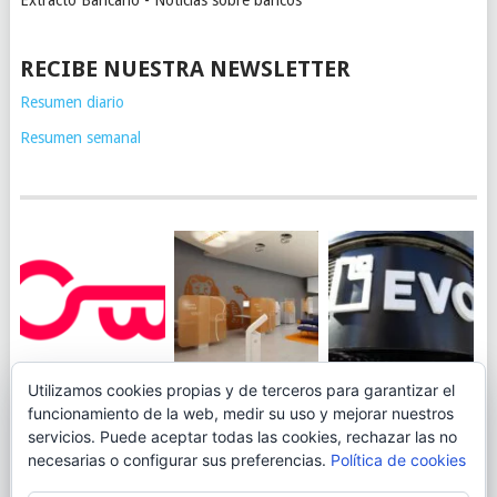
Extracto Bancario - Noticias sobre bancos
RECIBE NUESTRA NEWSLETTER
Resumen diario
Resumen semanal
JUEGA AL
EVO BANK
Utilizamos cookies propias y de terceros para garantizar el
ING TOCA SUELO EN
CANICÓDROMO
PERMITIRÁ
funcionamiento de la web, medir su uso y mejorar nuestros
LA RENTABILIDAD
DIGITAL DE
INGRESAR DINERO
servicios. Puede aceptar todas las cookies, rechazar las no
DE SU CUENTA
OPENBANK
DESDE LAS OFICINAS
necesarias o configurar sus preferencias.
Política de cookies
NARANJA: 0,01% TAE
DE CORREOS.