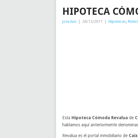
HIPOTECA CÓM
jose.luis
|
26/12/2011
|
Hipotecas
,
Notic
Esta
Hipoteca Cómoda Revalua
de
C
hablamos aquí anteriormente denominad
Revalua es el portal inmobiliario de
Caix