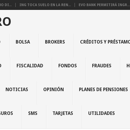
 DI...
ING TOCA SUELO EN LA REN...
EVO BANK PERMITIRÁ INGR...
RO
O
BOLSA
BROKERS
CRÉDITOS Y PRÉSTAM
O
FISCALIDAD
FONDOS
FRAUDES
H
NOTICIAS
OPINIÓN
PLANES DE PENSIONES
GUROS
SMS
TARJETAS
UTILIDADES