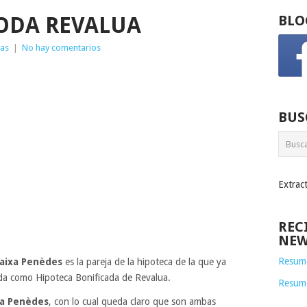
ODA REVALUA
BLO
ias
|
No hay comentarios
BUS
Extrac
REC
NEW
Resume
aixa Penèdes
es la pareja de la hipoteca de la que ya
a como Hipoteca Bonificada de Revalua.
Resum
a Penèdes
, con lo cual queda claro que son ambas