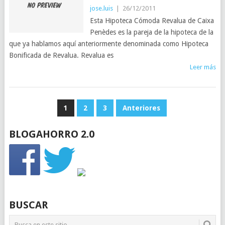
jose.luis
|
26/12/2011
Esta Hipoteca Cómoda Revalua de Caixa
Penèdes es la pareja de la hipoteca de la
que ya hablamos aquí anteriormente denominada como Hipoteca
Bonificada de Revalua. Revalua es
Leer más
PAGINACIÓN
1
2
3
Anteriores
DE
BLOGAHORRO 2.0
ENTRADAS
BUSCAR