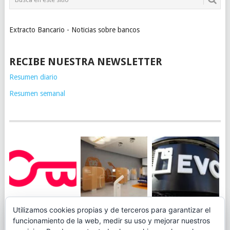
Extracto Bancario - Noticias sobre bancos
RECIBE NUESTRA NEWSLETTER
Resumen diario
Resumen semanal
JUEGA AL
EVO BANK
Utilizamos cookies propias y de terceros para garantizar el
ING TOCA SUELO EN
CANICÓDROMO
PERMITIRÁ
funcionamiento de la web, medir su uso y mejorar nuestros
LA RENTABILIDAD
DIGITAL DE
INGRESAR DINERO