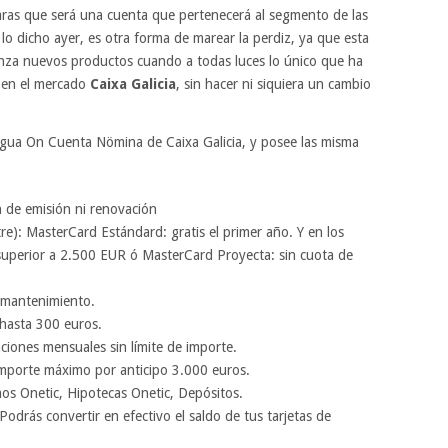
aras que será una cuenta que pertenecerá al segmento de las
o dicho ayer, es otra forma de marear la perdiz, ya que esta
nza nuevos productos cuando a todas luces lo único que ha
a en el mercado
Caixa Galicia
, sin hacer ni siquiera un cambio
igua On Cuenta Nömina de Caixa Galicia, y posee las misma
n de emisión ni renovación
tre): MasterCard Estándard: gratis el primer año. Y en los
s superior a 2.500 EUR ó MasterCard Proyecta: sin cuota de
i mantenimiento.
 hasta 300 euros.
ciones mensuales sin límite de importe.
Importe máximo por anticipo 3.000 euros.
os Onetic, Hipotecas Onetic, Depósitos.
 Podrás convertir en efectivo el saldo de tus tarjetas de