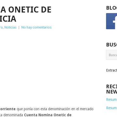
A ONETIC DE
BLO
ICIA
ro
,
Noticias
|
No hay comentarios
BUS
Extrac
REC
NEW
Resume
Resum
corriente
que ponía con esta denominación en el mercado
sta denominada
Cuenta Nomina Onetic de