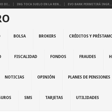
 DI...
ING TOCA SUELO EN LA REN...
EVO BANK PERMITIRÁ INGR...
RO
O
BOLSA
BROKERS
CRÉDITOS Y PRÉSTAM
O
FISCALIDAD
FONDOS
FRAUDES
H
NOTICIAS
OPINIÓN
PLANES DE PENSIONES
GUROS
SMS
TARJETAS
UTILIDADES