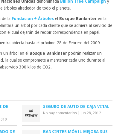
e
Naciones Unidas
denominada
Billion Tree Campaign
y
e árboles alrededor de todo el planeta.
a de la
Fundación + Árboles
el
Bosque Bankinter
en la
lantará un árbol por cada cliente que se adhiera al servicio de
con el cual dejarán de recibir correspondencia en papel.
entra abierta hasta el próximo 28 de Febrero del 2009.
n un árbol en el
Bosque Bankinter
podrán realizar un
ad, la cual se compromete a mantener cada uno durante al
absorvido 300 kilos de CO2.
I DE
SEGURO DE AUTO DE CAJA VITAL
No hay comentarios
|
Jun 28, 2012
2010
ADO DE
BANKINTER MÓVIL MEJORA SUS