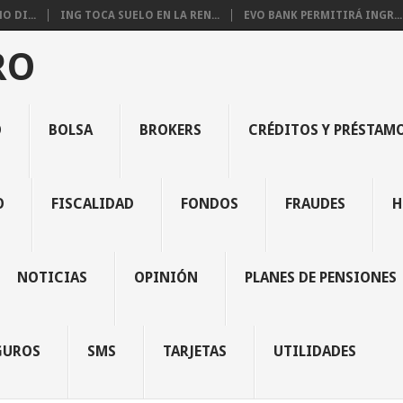
 DI...
ING TOCA SUELO EN LA REN...
EVO BANK PERMITIRÁ INGR...
RO
O
BOLSA
BROKERS
CRÉDITOS Y PRÉSTAM
O
FISCALIDAD
FONDOS
FRAUDES
H
NOTICIAS
OPINIÓN
PLANES DE PENSIONES
GUROS
SMS
TARJETAS
UTILIDADES