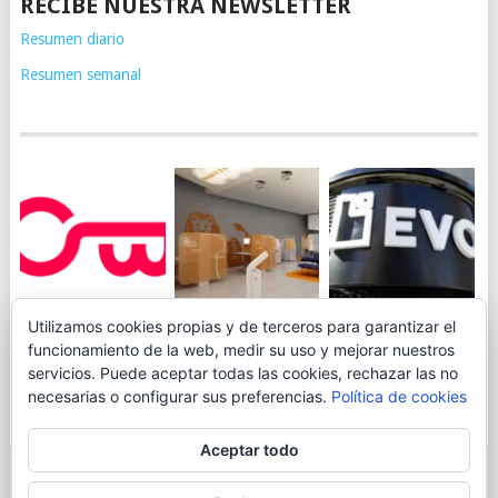
RECIBE NUESTRA NEWSLETTER
Resumen diario
Resumen semanal
JUEGA AL
EVO BANK
Utilizamos cookies propias y de terceros para garantizar el
ING TOCA SUELO EN
CANICÓDROMO
PERMITIRÁ
funcionamiento de la web, medir su uso y mejorar nuestros
LA RENTABILIDAD
DIGITAL DE
INGRESAR DINERO
servicios. Puede aceptar todas las cookies, rechazar las no
DE SU CUENTA
OPENBANK
DESDE LAS OFICINAS
necesarias o configurar sus preferencias.
Política de cookies
NARANJA: 0,01% TAE
DE CORREOS.
Aceptar todo
© 2026
BLOGAHORRO
.