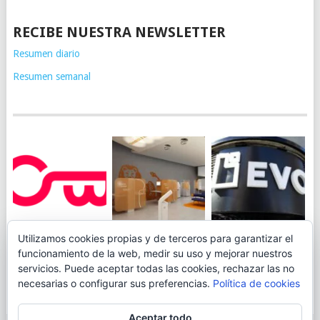
RECIBE NUESTRA NEWSLETTER
Resumen diario
Resumen semanal
JUEGA AL
EVO BANK
Utilizamos cookies propias y de terceros para garantizar el
ING TOCA SUELO EN
CANICÓDROMO
PERMITIRÁ
funcionamiento de la web, medir su uso y mejorar nuestros
LA RENTABILIDAD
DIGITAL DE
INGRESAR DINERO
servicios. Puede aceptar todas las cookies, rechazar las no
DE SU CUENTA
OPENBANK
DESDE LAS OFICINAS
necesarias o configurar sus preferencias.
Política de cookies
NARANJA: 0,01% TAE
DE CORREOS.
Aceptar todo