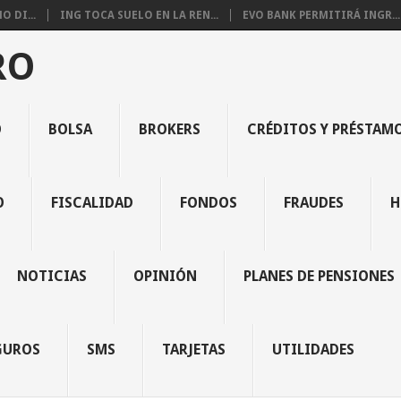
 DI...
ING TOCA SUELO EN LA REN...
EVO BANK PERMITIRÁ INGR...
RO
O
BOLSA
BROKERS
CRÉDITOS Y PRÉSTAM
O
FISCALIDAD
FONDOS
FRAUDES
H
NOTICIAS
OPINIÓN
PLANES DE PENSIONES
GUROS
SMS
TARJETAS
UTILIDADES