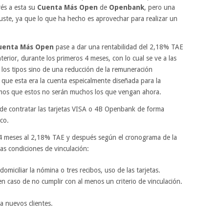
rés a esta su
Cuenta Más Open
de
Openbank
, pero una
uste, ya que lo que ha hecho es aprovechar para realizar un
uenta Más Open
pase a dar una rentabilidad del 2,18% TAE
rior, durante los primeros 4 meses, con lo cual se ve a las
 los tipos sino de una reducción de la remuneración
a que esta era la cuenta espeicalmente diseñada para la
amos que estos no serán muchos los que vengan ahora.
d de contratar las tarjetas VISA o 4B Openbank de forma
co.
4 meses al 2,18% TAE y después según el cronograma de la
as condiciones de vinculación:
iciliar la nómina o tres recibos, uso de las tarjetas.
 caso de no cumplir con al menos un criterio de vinculación.
a nuevos clientes.