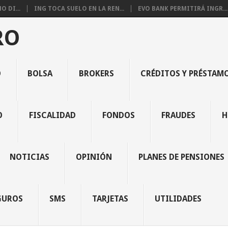
 DI...
ING TOCA SUELO EN LA REN...
EVO BANK PERMITIRÁ INGR...
RO
O
BOLSA
BROKERS
CRÉDITOS Y PRÉSTAM
O
FISCALIDAD
FONDOS
FRAUDES
H
NOTICIAS
OPINIÓN
PLANES DE PENSIONES
GUROS
SMS
TARJETAS
UTILIDADES