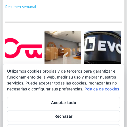
Resumen semanal
JUEGA AL
EVO BANK
Utilizamos cookies propias y de terceros para garantizar el
ING TOCA SUELO EN
CANICÓDROMO
PERMITIRÁ
funcionamiento de la web, medir su uso y mejorar nuestros
LA RENTABILIDAD
DIGITAL DE
INGRESAR DINERO
servicios. Puede aceptar todas las cookies, rechazar las no
DE SU CUENTA
OPENBANK
DESDE LAS OFICINAS
necesarias o configurar sus preferencias.
Política de cookies
NARANJA: 0,01% TAE
DE CORREOS.
Aceptar todo
© 2026
BLOGAHORRO
.
Rechazar
AVISO LEGAL
CONTACTA CON EL AUTOR
MAPA DE LA WEB