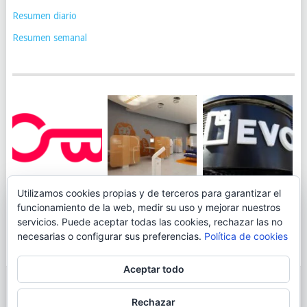
Resumen diario
Resumen semanal
JUEGA AL
EVO BANK
Utilizamos cookies propias y de terceros para garantizar el
ING TOCA SUELO EN
CANICÓDROMO
PERMITIRÁ
funcionamiento de la web, medir su uso y mejorar nuestros
LA RENTABILIDAD
DIGITAL DE
INGRESAR DINERO
servicios. Puede aceptar todas las cookies, rechazar las no
DE SU CUENTA
OPENBANK
DESDE LAS OFICINAS
necesarias o configurar sus preferencias.
Política de cookies
NARANJA: 0,01% TAE
DE CORREOS.
Aceptar todo
© 2026
BLOGAHORRO
.
Rechazar
AVISO LEGAL
CONTACTA CON EL AUTOR