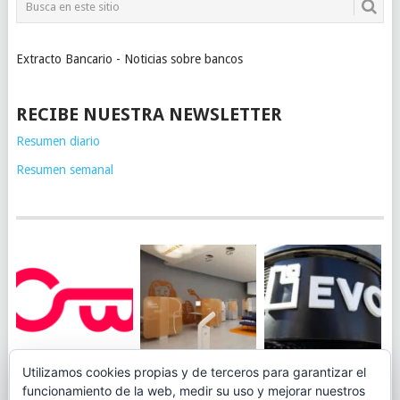
Extracto Bancario - Noticias sobre bancos
RECIBE NUESTRA NEWSLETTER
Resumen diario
Resumen semanal
JUEGA AL
EVO BANK
Utilizamos cookies propias y de terceros para garantizar el
ING TOCA SUELO EN
CANICÓDROMO
PERMITIRÁ
funcionamiento de la web, medir su uso y mejorar nuestros
LA RENTABILIDAD