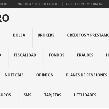
 DI...
ING TOCA SUELO EN LA REN...
EVO BANK PERMITIRÁ INGR...
RO
O
BOLSA
BROKERS
CRÉDITOS Y PRÉSTAM
O
FISCALIDAD
FONDOS
FRAUDES
H
NOTICIAS
OPINIÓN
PLANES DE PENSIONES
GUROS
SMS
TARJETAS
UTILIDADES