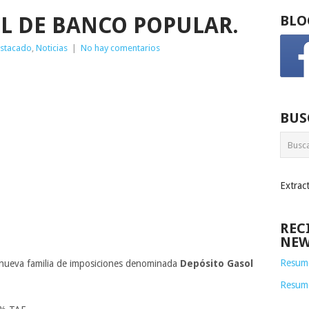
L DE BANCO POPULAR.
BLO
stacado
,
Noticias
|
No hay comentarios
BUS
Extrac
REC
NEW
Resume
nueva familia de imposiciones denominada
Depósito Gasol
Resum