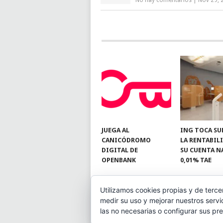
No hay comentarios
|
Nov 29, 
JUEGA AL
ING TOCA SU
CANICÓDROMO
LA RENTABIL
DIGITAL DE
SU CUENTA N
OPENBANK
0,01% TAE
Utilizamos cookies propias y de terce
medir su uso y mejorar nuestros servi
© 2026
BLOGAHORRO
.
las no necesarias o configurar sus pr