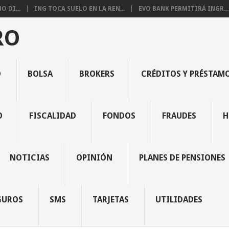
 DI...
ING TOCA SUELO EN LA REN...
EVO BANK PERMITIRÁ INGR...
RO
O
BOLSA
BROKERS
CRÉDITOS Y PRÉSTAM
O
FISCALIDAD
FONDOS
FRAUDES
H
NOTICIAS
OPINIÓN
PLANES DE PENSIONES
GUROS
SMS
TARJETAS
UTILIDADES