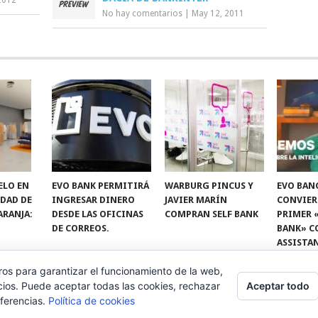
2012
No hay comentarios
|
May 12, 2011
ELO EN
EVO BANK PERMITIRÁ
WARBURG PINCUS Y
EVO BAN
IDAD DE
INGRESAR DINERO
JAVIER MARÍN
CONVIER
ARANJA:
DESDE LAS OFICINAS
COMPRAN SELF BANK
PRIMER 
DE CORREOS.
BANK» C
ASSISTA
ros para garantizar el funcionamiento de la web,
Aceptar todo
cios. Puede aceptar todas las cookies, rechazar
eferencias.
Política de cookies