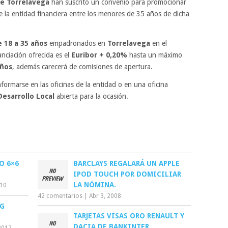
e Torrelavega
han suscrito un convenio para promocionar
 la entidad financiera entre los menores de 35 años de dicha
 18 a 35 años
empadronados en
Torrelavega
en el
nciación ofrecida es el
Euribor + 0,20%
hasta un máximo
años
, además carecerá de comisiones de apertura.
formarse en las oficinas de la entidad o en una oficina
esarrollo Local
abierta para la ocasión.
O 6×6
BARCLAYS REGALARÁ UN APPLE
IPOD TOUCH POR DOMICILIAR
LA NÓMINA.
010
42 comentarios
|
Abr 3, 2008
NG
TARJETAS VISAS ORO RENAULT Y
DACIA DE BANKINTER