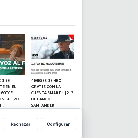
CO SE
4 MESES DE HBO
TE EN EL
GRATIS CON LA
«VOICE
CUENTA SMART 1|2|3
ON SU EVO
DE BANCO
NT.
SANTANDER
Rechazar
Configurar