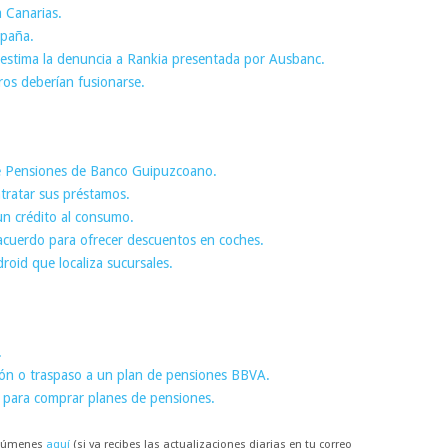
 Canarias.
spaña.
sestima la denuncia a Rankia presentada por Ausbanc.
os deberían fusionarse.
de Pensiones de Banco Guipuzcoano.
ntratar sus préstamos.
un crédito al consumo.
cuerdo para ofrecer descuentos en coches.
roid que localiza sucursales.
.
n o traspaso a un plan de pensiones BBVA.
s para comprar planes de pensiones.
resúmenes
aquí
(si ya recibes las actualizaciones diarias en tu correo