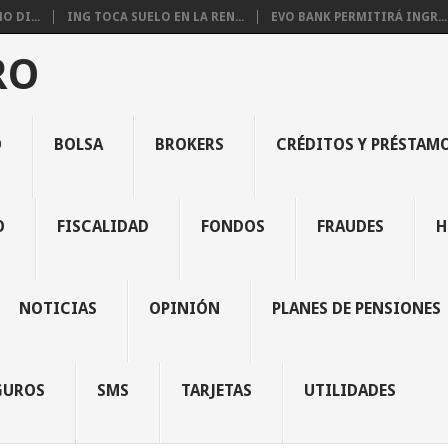
 DI...
ING TOCA SUELO EN LA REN...
EVO BANK PERMITIRÁ INGR...
RO
O
BOLSA
BROKERS
CRÉDITOS Y PRÉSTAM
O
FISCALIDAD
FONDOS
FRAUDES
H
NOTICIAS
OPINIÓN
PLANES DE PENSIONES
GUROS
SMS
TARJETAS
UTILIDADES