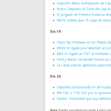
Depósito Mixto Anticipación de Caja
Nuevo Depósito Al Tirón de Caja E
El Juzgado de Primera Instancia de
MAFO estima que 15 Cajas de Ahorr
Día 19:
Plazo Fijo Premium en los Planes 
BBVA te regala una televisión al co
BBK te regala un TDT al contratar 
Ford y Banco Santander firman un a
La Caixa crea un aplicación para And
Día 20:
Depósito Estructurado 6+ de Kutxa
8% TAE o 17% TAE por tu aportació
Humor: Publicidad que usa edificio
Nota
: Puedes suscribirte por email a estos 