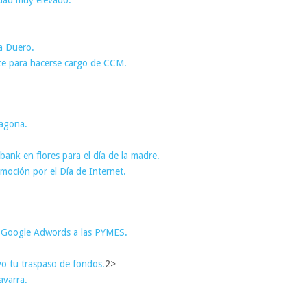
a Duero.
ce para hacerse cargo de CCM.
ragona.
ank en flores para el día de la madre.
omoción por el Día de Internet.
n Google Adwords a las PYMES.
vo tu traspaso de fondos.
2>
avarra.