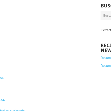
BUS
Extrac
REC
NEW
Resume
Resum
ya.
txa.
idad muy elevado.