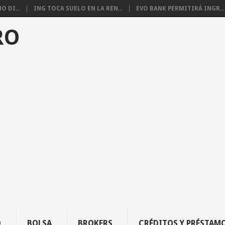
 DI...
ING TOCA SUELO EN LA REN...
EVO BANK PERMITIRÁ INGR...
RO
O
BOLSA
BROKERS
CRÉDITOS Y PRÉSTAM