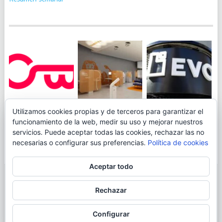
JUEGA AL
EVO BANK
Utilizamos cookies propias y de terceros para garantizar el
ING TOCA SUELO EN
CANICÓDROMO
PERMITIRÁ
funcionamiento de la web, medir su uso y mejorar nuestros
LA RENTABILIDAD
DIGITAL DE
INGRESAR DINERO
servicios. Puede aceptar todas las cookies, rechazar las no
DE SU CUENTA
OPENBANK
DESDE LAS OFICINAS
necesarias o configurar sus preferencias.
Política de cookies
NARANJA: 0,01% TAE
DE CORREOS.
Aceptar todo
© 2026
BLOGAHORRO
.
Rechazar
AVISO LEGAL
CONTACTA CON EL AUTOR
MAPA DE LA WEB
Configurar
MÁS INFORMACIÓN SOBRE LAS COOKIES