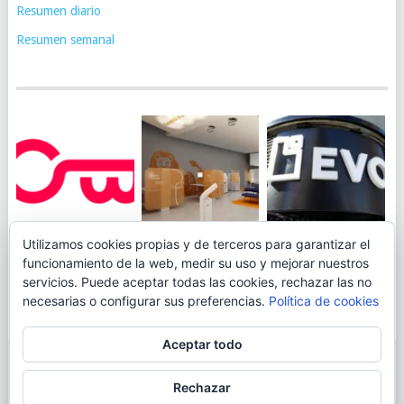
Resumen diario
Resumen semanal
JUEGA AL
EVO BANK
Utilizamos cookies propias y de terceros para garantizar el
ING TOCA SUELO EN
CANICÓDROMO
PERMITIRÁ
funcionamiento de la web, medir su uso y mejorar nuestros
LA RENTABILIDAD
DIGITAL DE
INGRESAR DINERO
servicios. Puede aceptar todas las cookies, rechazar las no
DE SU CUENTA
OPENBANK
DESDE LAS OFICINAS
necesarias o configurar sus preferencias.
Política de cookies
NARANJA: 0,01% TAE
DE CORREOS.
Aceptar todo
© 2026
BLOGAHORRO
.
Rechazar
AVISO LEGAL
CONTACTA CON EL AUTOR