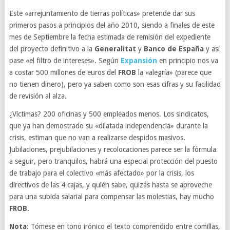
Este «arrejuntamiento de tierras políticas» pretende dar sus
primeros pasos a principios del año 2010, siendo a finales de este
mes de Septiembre la fecha estimada de remisión del expediente
del proyecto definitivo a la
Generalitat
y
Banco de España
y así
pase «el filtro de intereses». Según
Expansión
en principio nos va
a costar 500 millones de euros del
FROB
la «alegría» (parece que
no tienen dinero), pero ya saben como son esas cifras y su facilidad
de revisión al alza.
¿Víctimas? 200 oficinas y 500 empleados menos. Los sindicatos,
que ya han demostrado su «dilatada independencia» durante la
crisis, estiman que no van a realizarse despidos masivos.
Jubilaciones, prejubilaciones y recolocaciones parece ser la fórmula
a seguir, pero tranquilos, habrá una especial protección del puesto
de trabajo para el colectivo «más afectado» por la crisis, los
directivos de las 4 cajas, y quién sabe, quizás hasta se aproveche
para una subida salarial para compensar las molestias, hay mucho
FROB
.
Nota
: Tómese en tono irónico el texto comprendido entre comillas,