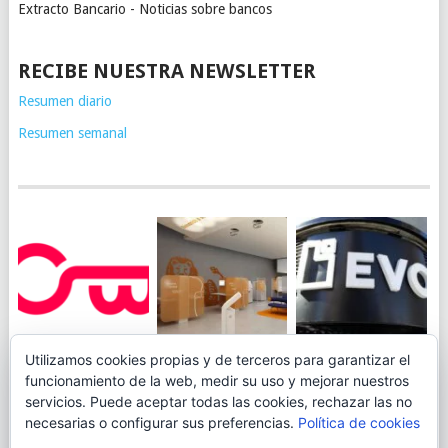
Extracto Bancario - Noticias sobre bancos
RECIBE NUESTRA NEWSLETTER
Resumen diario
Resumen semanal
JUEGA AL
EVO BANK
Utilizamos cookies propias y de terceros para garantizar el
ING TOCA SUELO EN
CANICÓDROMO
PERMITIRÁ
funcionamiento de la web, medir su uso y mejorar nuestros
LA RENTABILIDAD
DIGITAL DE
INGRESAR DINERO
servicios. Puede aceptar todas las cookies, rechazar las no
DE SU CUENTA
OPENBANK
DESDE LAS OFICINAS
necesarias o configurar sus preferencias.
Política de cookies
NARANJA: 0,01% TAE
DE CORREOS.