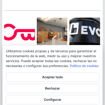
JUEGA AL
EVO BANK
Utilizamos cookies propias y de terceros para garantizar el
ING TOCA SUELO EN
CANICÓDROMO
PERMITIRÁ
funcionamiento de la web, medir su uso y mejorar nuestros
LA RENTABILIDAD
DIGITAL DE
INGRESAR DINERO
servicios. Puede aceptar todas las cookies, rechazar las no
DE SU CUENTA
OPENBANK
DESDE LAS OFICINAS
necesarias o configurar sus preferencias.
Política de cookies
NARANJA: 0,01% TAE
DE CORREOS.
Aceptar todo
© 2026
BLOGAHORRO
.
Rechazar
AVISO LEGAL
CONTACTA CON EL AUTOR
MAPA DE LA WEB
Configurar
MÁS INFORMACIÓN SOBRE LAS COOKIES