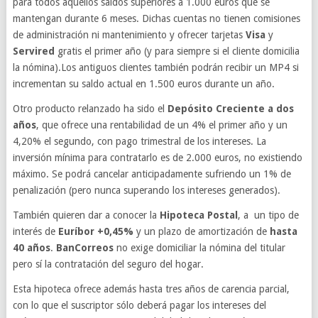
para todos aquellos saldos superiores a 1.000 euros que se
mantengan durante 6 meses. Dichas cuentas no tienen comisiones
de administración ni mantenimiento y ofrecer tarjetas
Visa
y
Servired
gratis el primer año (y para siempre si el cliente domicilia
la nómina).Los antiguos clientes también podrán recibir un MP4 si
incrementan su saldo actual en 1.500 euros durante un año.
Otro producto relanzado ha sido el
Depósito Creciente a dos
años
, que ofrece una rentabilidad de un 4% el primer año y un
4,20% el segundo, con pago trimestral de los intereses. La
inversión mínima para contratarlo es de 2.000 euros, no existiendo
máximo. Se podrá cancelar anticipadamente sufriendo un 1% de
penalización (pero nunca superando los intereses generados).
También quieren dar a conocer la
Hipoteca Postal
, a un tipo de
interés de
Euríbor +0,45%
y un plazo de amortización de
hasta
40 años
.
BanCorreos
no exige domiciliar la nómina del titular
pero sí la contratación del seguro del hogar.
Esta hipoteca ofrece además hasta tres años de carencia parcial,
con lo que el suscriptor sólo deberá pagar los intereses del