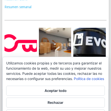
Resumen semanal
JUEGA AL
EVO BANK
Utilizamos cookies propias y de terceros para garantizar el
ING TOCA SUELO EN
CANICÓDROMO
PERMITIRÁ
funcionamiento de la web, medir su uso y mejorar nuestros
LA RENTABILIDAD
DIGITAL DE
INGRESAR DINERO
servicios. Puede aceptar todas las cookies, rechazar las no
DE SU CUENTA
OPENBANK
DESDE LAS OFICINAS
necesarias o configurar sus preferencias.
Política de cookies
NARANJA: 0,01% TAE
DE CORREOS.
Aceptar todo
© 2026
BLOGAHORRO
.
Rechazar
AVISO LEGAL
CONTACTA CON EL AUTOR
MAPA DE LA WEB