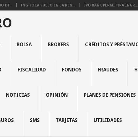
 DI...
ING TOCA SUELO EN LA REN...
EVO BANK PERMITIRÁ INGR...
RO
O
BOLSA
BROKERS
CRÉDITOS Y PRÉSTAM
O
FISCALIDAD
FONDOS
FRAUDES
H
NOTICIAS
OPINIÓN
PLANES DE PENSIONES
GUROS
SMS
TARJETAS
UTILIDADES