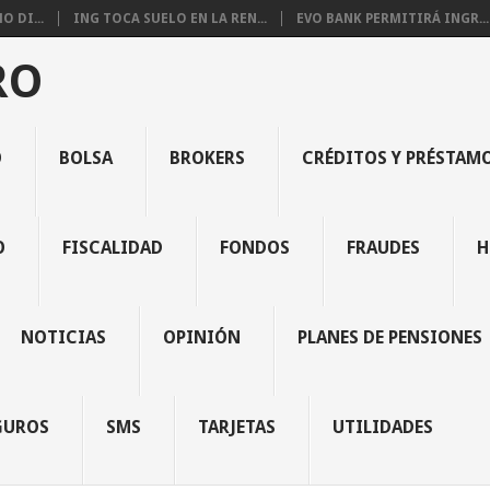
 DI...
ING TOCA SUELO EN LA REN...
EVO BANK PERMITIRÁ INGR...
RO
O
BOLSA
BROKERS
CRÉDITOS Y PRÉSTAM
O
FISCALIDAD
FONDOS
FRAUDES
H
NOTICIAS
OPINIÓN
PLANES DE PENSIONES
GUROS
SMS
TARJETAS
UTILIDADES