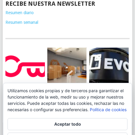
RECIBE NUESTRA NEWSLETTER
Resumen diario
Resumen semanal
JUEGA AL
EVO BANK
Utilizamos cookies propias y de terceros para garantizar el
ING TOCA SUELO EN
CANICÓDROMO
PERMITIRÁ
funcionamiento de la web, medir su uso y mejorar nuestros
LA RENTABILIDAD
DIGITAL DE
INGRESAR DINERO
servicios. Puede aceptar todas las cookies, rechazar las no
DE SU CUENTA
OPENBANK
DESDE LAS OFICINAS
necesarias o configurar sus preferencias.
Política de cookies
NARANJA: 0,01% TAE
DE CORREOS.
Aceptar todo
© 2026
BLOGAHORRO
.