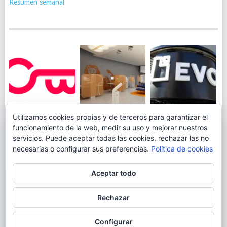
Resumen semanal
JUEGA AL
EVO BANK
Utilizamos cookies propias y de terceros para garantizar el
ING TOCA SUELO EN
CANICÓDROMO
PERMITIRÁ
funcionamiento de la web, medir su uso y mejorar nuestros
LA RENTABILIDAD
DIGITAL DE
INGRESAR DINERO
servicios. Puede aceptar todas las cookies, rechazar las no
DE SU CUENTA
OPENBANK
DESDE LAS OFICINAS
necesarias o configurar sus preferencias.
Política de cookies
NARANJA: 0,01% TAE
DE CORREOS.
Aceptar todo
© 2026
BLOGAHORRO
.
Rechazar
AVISO LEGAL
CONTACTA CON EL AUTOR
MAPA DE LA WEB
Configurar
MÁS INFORMACIÓN SOBRE LAS COOKIES